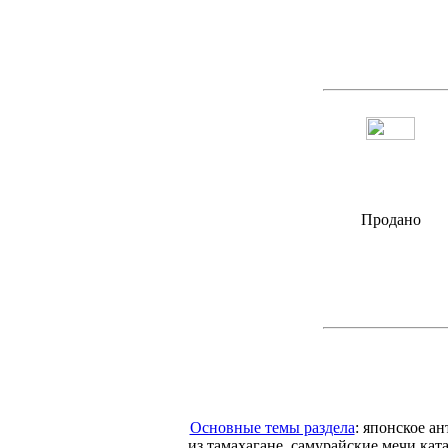
Продано
Основные темы раздела
: японское а
из тамахагане, самурайские мечи кат